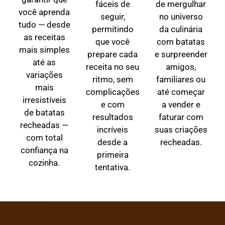
fáceis de
de mergulhar
você aprenda
seguir,
no universo
tudo — desde
permitindo
da culinária
as receitas
que você
com batatas
mais simples
prepare cada
e surpreender
até as
receita no seu
amigos,
variações
ritmo, sem
familiares ou
mais
complicações
até começar
irresistíveis
e com
a vender e
de batatas
resultados
faturar com
recheadas —
incríveis
suas criações
com total
desde a
recheadas.
confiança na
primeira
cozinha.
tentativa.