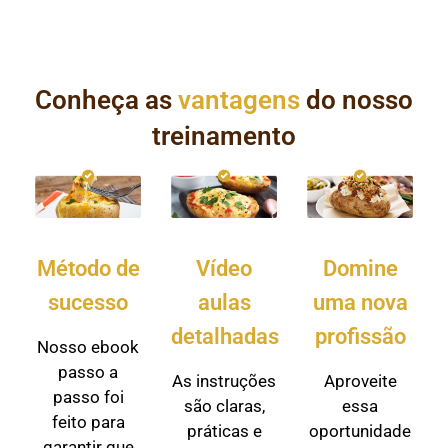
Conheça as
vantagens
do nosso
treinamento
Método de
Vídeo
Domine
sucesso
aulas
uma nova
detalhadas
profissão
Nosso ebook
passo a
As instruções
Aproveite
passo foi
são claras,
essa
feito para
práticas e
oportunidade
garantir que