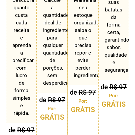
Descubra
Calcule
Mantenha
suas
quanto
a
seu
batatas
custa
quantidade
estoque
da
cada
ideal de
organizado,
forma
receita
ingredientes
saiba o
certa,
e
para
que
garantindo
aprenda
qualquer
precisa
sabor,
a
quantidade
repor e
qualidade
precificar
de
evite
e
com
porções,
perder
segurança.
lucro
sem
ingredientes.
de
desperdício.
de
R$ 97
forma
de
R$ 97
Por:
simples
de
R$ 97
Por:
GRÁTIS
e
Por:
GRÁTIS
rápida.
GRÁTIS
de
R$ 97