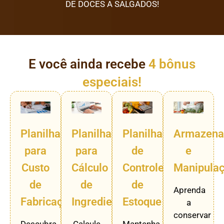
DE DOCES A SALGADOS!
E você ainda recebe
4 bônus
especiais!
Planilha
Planilha
Planilha
Armazena
para
para
de
e
Custo
Cálculo
Controle
Manipula
de
de
de
Aprenda
Fabricação
Ingredientes
Estoque
a
conservar